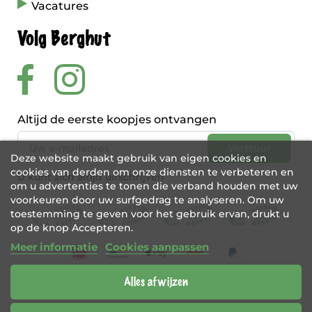
Vacatures
Volg Berghut
Altijd de eerste koopjes ontvangen
Deze website maakt gebruik van eigen cookies en
cookies van derden om onze diensten te verbeteren en
U kunt zich altijd uitschrijven
om u advertenties te tonen die verband houden met uw
voorkeuren door uw surfgedrag te analyseren. Om uw
toestemming te geven voor het gebruik ervan, drukt u
op de knop Accepteren.
Meer informatie
Cookies aanpassen
Alles afwijzen
BE 0456 421 721