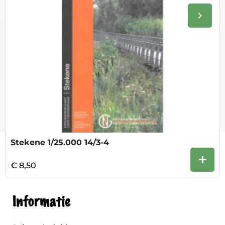
keyboard_arrow_right
Volge
Stekene 1/25.000 14/3-4
+
€ 8,50
Informatie