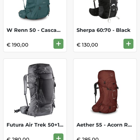
W Renn 50 - Cascade Blue/Melon Orange
Sherpa 60:70 - Black
+
+
€ 190,00
€ 130,00
Futura Air Trek 50+10 - Black Graphite
Aether 55 - Acorn Red
+
€ 280,00
€ 285,00