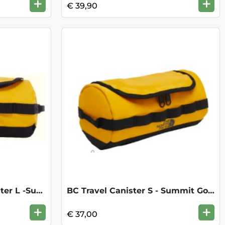
+
+
€ 39,90
Base Camp Travel Canister L -Summit Gold
BC Travel Canister S - Summit Gold Black
+
+
€ 37,00