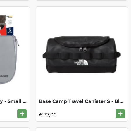
Ultra-Sil Hanging Toiletry - Small HighR
Base Camp Travel Canister S - Black
+
+
€ 37,00