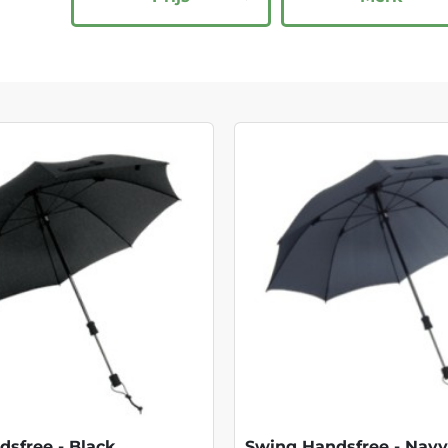
sfree - Black
Swing Handsfree - Navy