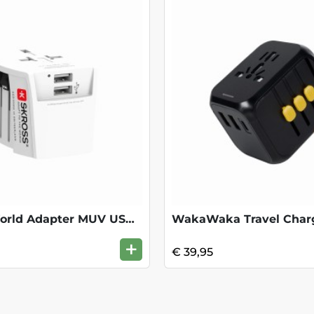
SKROSS World Adapter MUV USB - White
WakaWaka Travel Char
+
€ 39,95