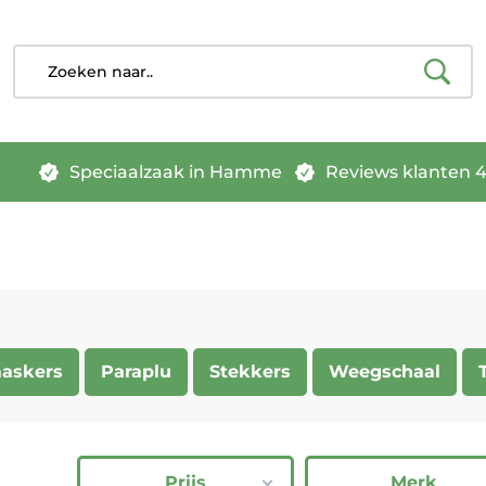
Speciaalzaak in Hamme
Reviews klanten 4.
maskers
Paraplu
Stekkers
Weegschaal
Prijs
Merk