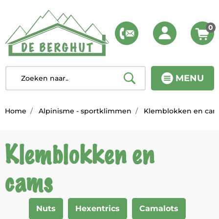
0
MENU
Home
Alpinisme - sportklimmen
Klemblokken en ca
Klemblokken en
cams
Nuts
Hexentrics
Camalots