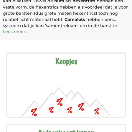
kan plaatsen. Zowel de
nuts
als
hexentrics
hebben een
vaste vorm, de hexentrics hebben als voordeel dat je voor
grote barsten (dus grote maten hexentrics) toch nog
relatief licht materiaal hebt.
Camalots
hebben een
systeem dat je kan ′samentrekken′ om in de barst te
Lees meer..
steken en ze draaien dan zelf open wanneer je ze loslaat
en er aan gaat hangen. Hierdoor zijn ze makkelijker te
plaatsten en ook makkelijker weg te nemen. Wat dat
wegnemen betreft is de
nutkey
een erg handige tool om
klemblokken die vast zitten toch nog los te krijgen en te
Koopjes
recupereren.