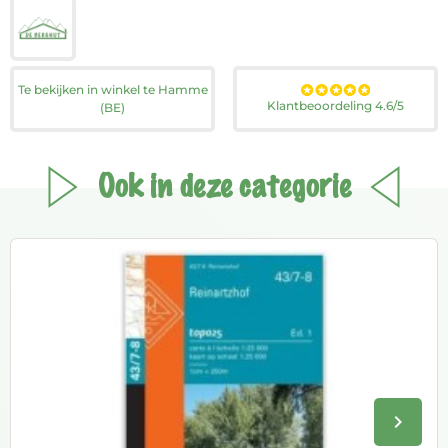
Te bekijken in winkel te Hamme
Klantbeoordeling 4.6/5
(BE)
Ook in deze categorie
keyboard_arrow_right
Volge