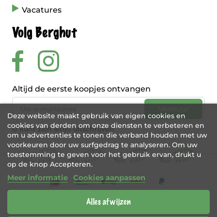
Vacatures
Volg Berghut
Altijd de eerste koopjes ontvangen
Deze website maakt gebruik van eigen cookies en
cookies van derden om onze diensten te verbeteren en
U kunt zich altijd uitschrijven
om u advertenties te tonen die verband houden met uw
voorkeuren door uw surfgedrag te analyseren. Om uw
toestemming te geven voor het gebruik ervan, drukt u
op de knop Accepteren.
Meer informatie
Cookies aanpassen
Alles afwijzen
BE 0456 421 721