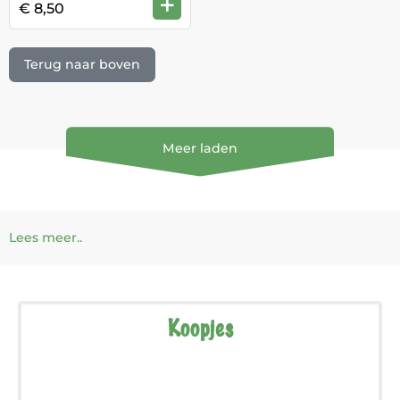
+
€ 8,50
Terug naar boven
Meer laden
Lees meer..
Koopjes