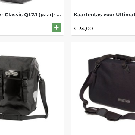
Bike Packer Classic QL2.1 (paar)- Zwart
Kaartentas voor Ultima
+
€ 34,00