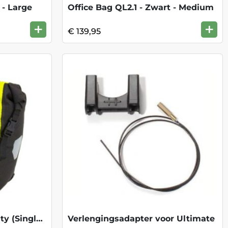
 - Large
Office Bag QL2.1 - Zwart - Medium
+
+
€ 139,95
Back-Roller High Visibility (Single)-Yel
Verlengingsadapter voor Ultimate