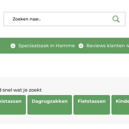
Speciaalzaak in Hamme
Reviews klanten 4.
 snel wat je zoekt
eistassen
Dagrugzakken
Fietstassen
Kinde