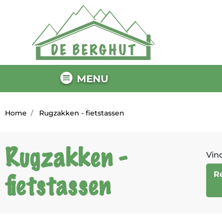
MENU
Home
Rugzakken - fietstassen
Rugzakken -
Vind
R
fietstassen