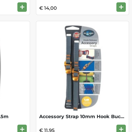
+
+
€ 14,00
1.5m
Accessory Strap 10mm Hook Buckle 1m
+
+
€ 11,95