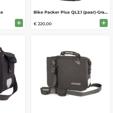
te
Bike Packer Plus QL2.1 (paar)-Granite/Bl
+
+
€ 220,00