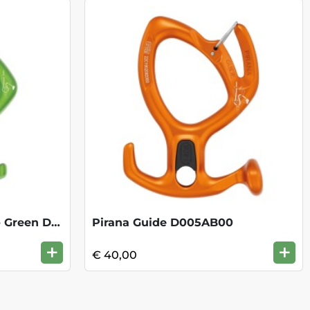
Pirana Club Descender - Green D005BA00
Pirana Guide D005AB00
+
+
€ 40,00