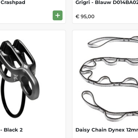
 Crashpad
Grigri - Blauw D014BA0
+
€ 95,00
- Black 2