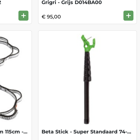
2
Grigri - Grijs D014BA00
+
+
€ 95,00
Daisy Chain Dynex 12mm 115cm -Black
Beta Stick - Super Standaard 74-374cm