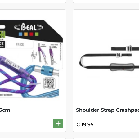
35cm
Shoulder Strap Crashpad
+
€ 19,95