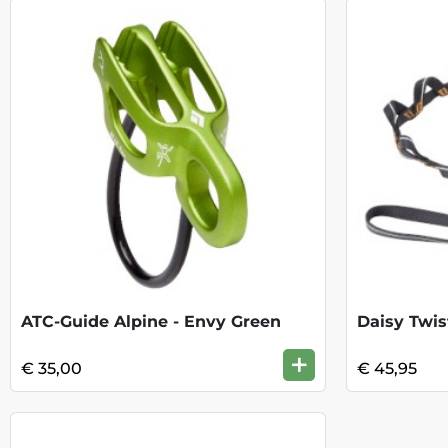
ATC-Guide Alpine - Envy Green
Daisy Twis
+
€ 35,00
€ 45,95