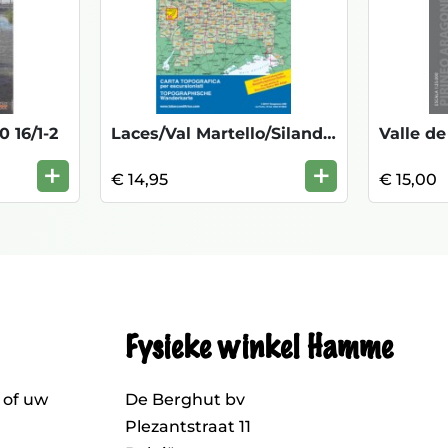
 16/1-2
Laces/Val Martello/Silandro 045 1/25000
+
+
€ 14,95
€ 15,00
Fysieke winkel Hamme
 of uw
De Berghut bv
Plezantstraat 11