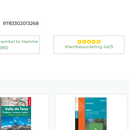
9783302013268
n winkel te Hamme
Klantbeoordeling 4.6/5
(BE)
keyboard_arrow_right