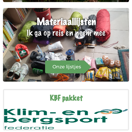
Materiaallijsten
Ik ga op reis en neem mee
Onze lijstjes
KBF pakket