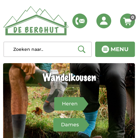
0
MENU
Wandelkousen
Heren
Dames