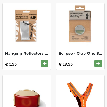
Hanging Reflectors Rectangle - White
Eclipse - Gray One Size
+
+
€ 5,95
€ 29,95