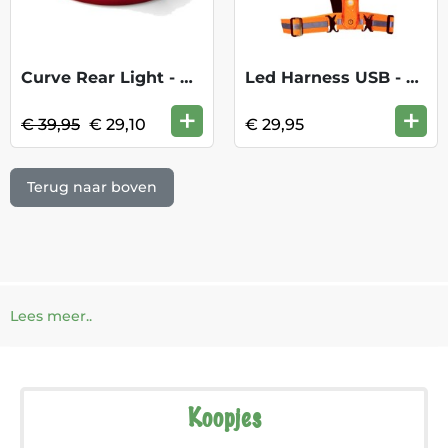
Curve Rear Light - Beige One Size KOOPJE
Led Harness USB - Orange
+
+
€ 39,95
€ 29,10
€ 29,95
Terug naar boven
Lees meer..
Koopjes