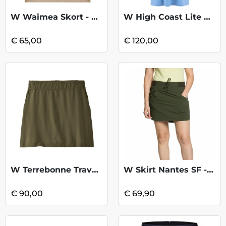
W Waimea Skort - Oat
W High Coast Lite Dress - Ultramarine
€ 65,00
€ 120,00
W Terrebonne Traveler Skort - BasinGreen
W Skirt Nantes SF - Deep Depths
€ 90,00
€ 69,90