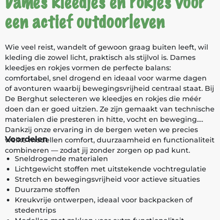
Dames kleedjes en rokjes voor
een actief outdoorleven
Wie veel reist, wandelt of gewoon graag buiten leeft, wil
kleding die zowel licht, praktisch als stijlvol is. Dames
kleedjes en rokjes vormen de perfecte balans:
comfortabel, snel drogend en ideaal voor warme dagen
of avonturen waarbij bewegingsvrijheid centraal staat. Bij
De Berghut selecteren we kleedjes en rokjes die méér
doen dan er goed uitzien. Ze zijn gemaakt van technische
materialen die presteren in hitte, vocht en beweging.
Dankzij onze ervaring in de bergen weten we precies
Voordelen
welke modellen comfort, duurzaamheid en functionaliteit
combineren — zodat jij zonder zorgen op pad kunt.
Sneldrogende materialen
Lichtgewicht stoffen met uitstekende vochtregulatie
Stretch en bewegingsvrijheid voor actieve situaties
Duurzame stoffen
Kreukvrije ontwerpen, ideaal voor backpacken of
stedentrips