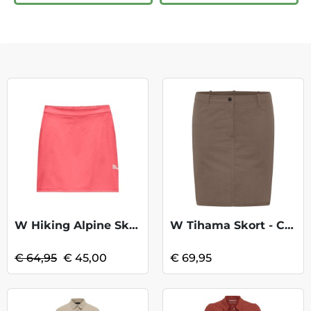
W Hiking Alpine Skort-SunsetCoral KOOPJE
W Tihama Skort - Cold Coffee
€ 64,95
€ 45,00
€ 69,95