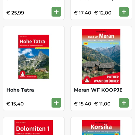
+
+
€ 25,99
€ 17,40
€ 12,00
Hohe Tatra
Meran WF KOOPJE
+
+
€ 15,40
€ 15,40
€ 11,00