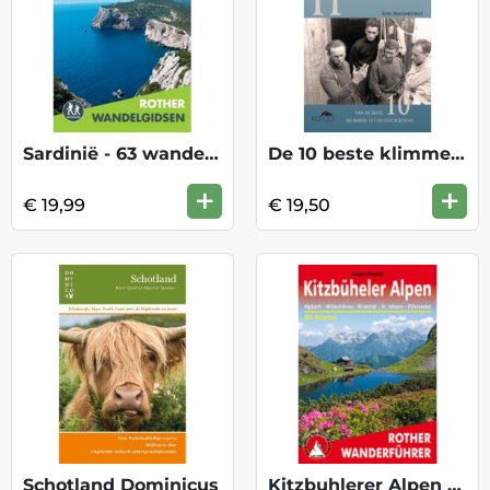
Sardinië - 63 wandelingen met GPS
De 10 beste klimmers uit de geschiedenis
+
+
€ 19,99
€ 19,50
Schotland Dominicus
Kitzbuhlerer Alpen WF KOOPJE