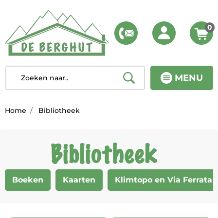
0
MENU
Home
Bibliotheek
Bibliotheek
Boeken
Kaarten
Klimtopo en Via Ferrata