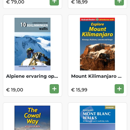
+
+
€ 79,00
€ 18,99
Alpiene ervaring opdoen, Wallis
Mount Kilimanjaro Rucksack
+
+
€ 19,00
€ 15,99