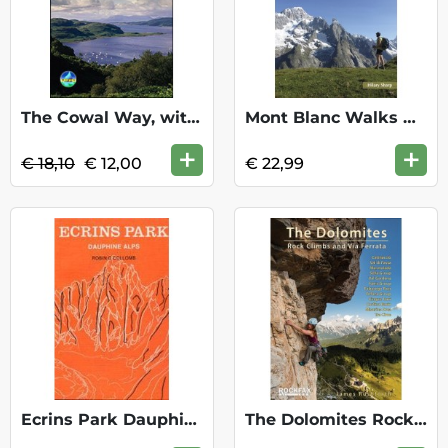
The Cowal Way, with Isle of Bute KOOPJE
Mont Blanc Walks Cicerone
+
+
€ 18,10
€ 12,00
€ 22,99
Ecrins Park Dauphine Alps
The Dolomites Rockfax Rock Climbs/Via Fe