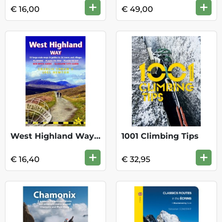
+
+
€ 16,00
€ 49,00
West Highland Way - Trailblazer
1001 Climbing Tips
+
+
€ 16,40
€ 32,95