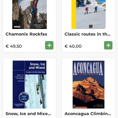
Chamonix Rockfax
Classic routes in the Ecrins
+
+
€ 49,50
€ 40,00
Snow, Ice and Mixed, Mt Blanc range vol1
Aconcagua Climbing Guide