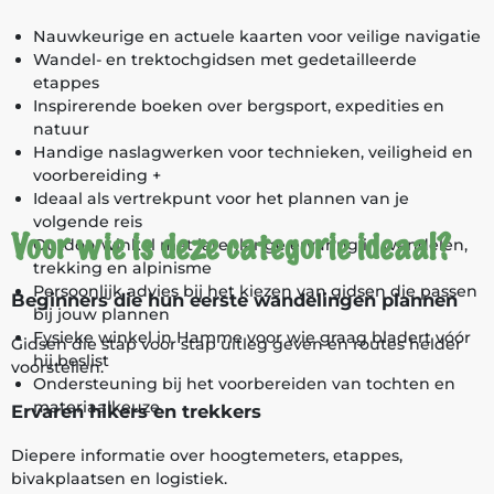
Nauwkeurige en actuele kaarten voor veilige navigatie
Wandel- en trektochgidsen met gedetailleerde
etappes
Inspirerende boeken over bergsport, expedities en
natuur
Handige naslagwerken voor technieken, veiligheid en
voorbereiding +
Ideaal als vertrekpunt voor het plannen van je
volgende reis
Voor wie is deze categorie ideaal?
Outdoorwinkel met jarenlange ervaring in wandelen,
trekking en alpinisme
Persoonlijk advies bij het kiezen van gidsen die passen
Beginners die hun eerste wandelingen plannen
bij jouw plannen
Fysieke winkel in Hamme voor wie graag bladert vóór
Gidsen die stap voor stap uitleg geven en routes helder
hij beslist
voorstellen.
Ondersteuning bij het voorbereiden van tochten en
materiaalkeuze
Ervaren hikers en trekkers
Diepere informatie over hoogtemeters, etappes,
bivakplaatsen en logistiek.