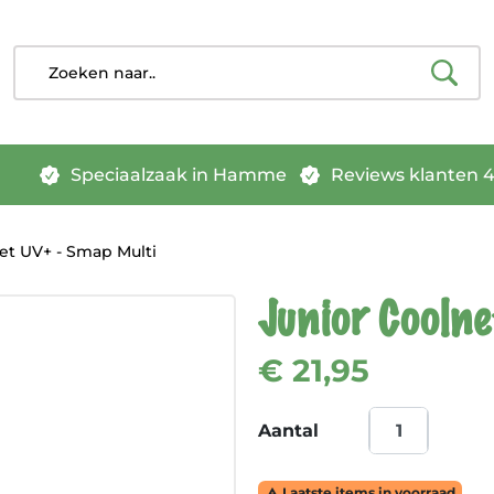
Speciaalzaak in Hamme
Reviews klanten 4.
et UV+ - Smap Multi
Junior Cooln
€ 21,95
Aantal
Laatste items in voorraad
