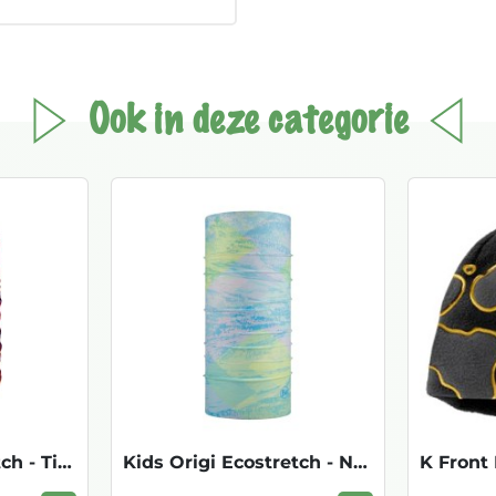
Ook in deze categorie
Kids Origi Ecostretch - Tims Multi
Kids Origi Ecostretch - Nyviston Lightbl
K Front