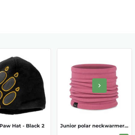
keyboard_arrow_right
Volgende
 Paw Hat - Black 2
Junior polar neckwarmer - Solid Tulip In