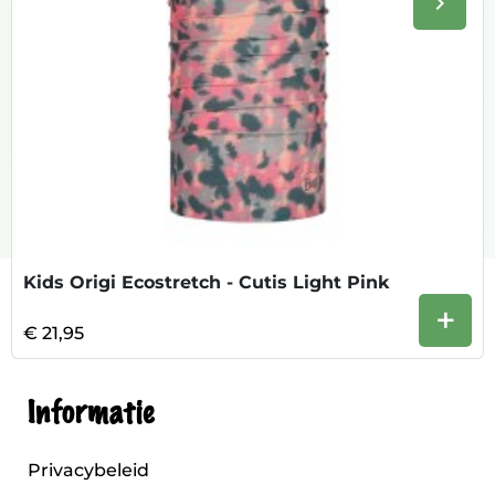
keyboard_arrow_right
Volge
Kids Origi Ecostretch - Cutis Light Pink
+
€ 21,95
Informatie
Privacybeleid