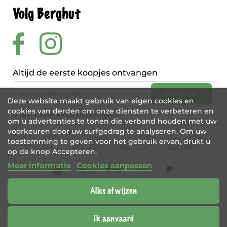
Volg Berghut
Altijd de eerste koopjes ontvangen
Deze website maakt gebruik van eigen cookies en
cookies van derden om onze diensten te verbeteren en
U kunt zich altijd uitschrijven
om u advertenties te tonen die verband houden met uw
voorkeuren door uw surfgedrag te analyseren. Om uw
toestemming te geven voor het gebruik ervan, drukt u
op de knop Accepteren.
Meer informatie
Cookies aanpassen
Alles afwijzen
BE 0456 421 721
Webshop door
Tajriba
Ik aanvaard