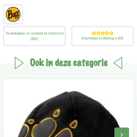
Te bekijken in winkel te Hamme
Klantbeoordeling 4.6/5
(BE)
Ook in deze categorie
keyboard_arrow_right