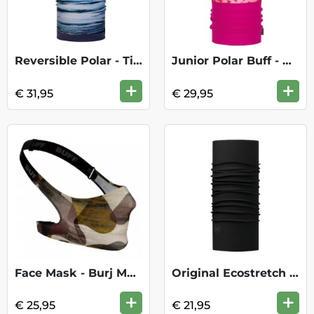
Reversible Polar - Tide Blue
Junior Polar Buff - Butterfly Pink
+
+
€ 31,95
€ 29,95
Face Mask - Burj Multi
Original Ecostretch Nckwrmr -Solid Black
+
+
€ 25,95
€ 21,95