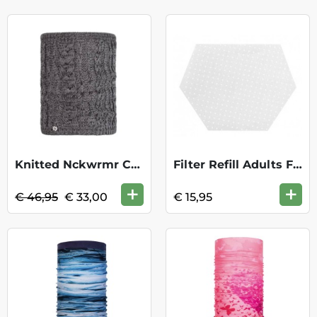
Knitted Nckwrmr Comf-DarlaGreyPewter KOO
Filter Refill Adults FM70/310 - 30stks
+
+
€ 46,95
€ 33,00
€ 15,95