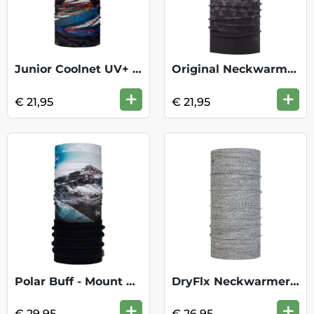
Junior Coolnet UV+ - Smap Multi
Original Neckwarmer -Icarus Grey
+
+
€ 21,95
€ 21,95
Polar Buff - Mount Everst Blue
DryFlx Neckwarmer - Solid Light Grey
+
+
€ 29,95
€ 26,95