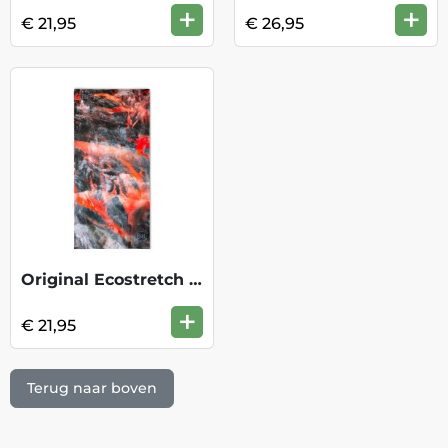
+
+
€ 21,95
€ 26,95
Original Ecostretch Nckwrmr - Lanic Mult
+
€ 21,95
Terug naar boven