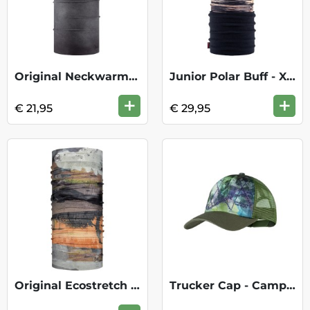
Original Neckwarmer - Graphite
Junior Polar Buff - Xam Multi
+
+
€ 21,95
€ 29,95
Original Ecostretch Nckwrmr - Dash Multi
Trucker Cap - Campast Green