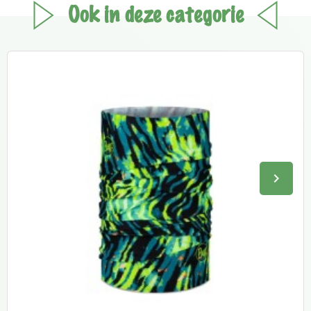
Ook in deze categorie
keyboard_arrow_right
Volge