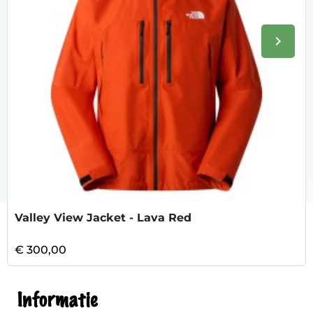
keyboard_arrow_right
Volge
Valley View Jacket - Lava Red
€ 300,00
Informatie