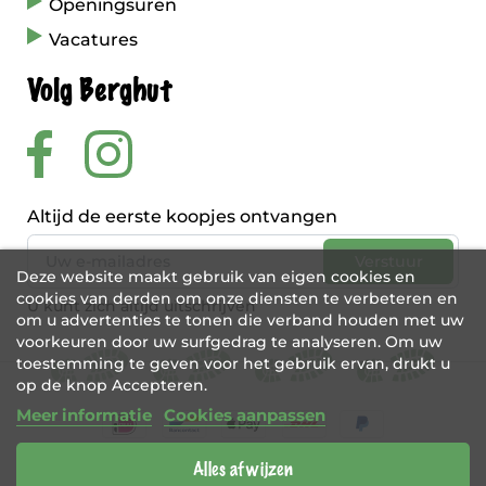
Openingsuren
Vacatures
Volg Berghut
Altijd de eerste koopjes ontvangen
Deze website maakt gebruik van eigen cookies en
cookies van derden om onze diensten te verbeteren en
U kunt zich altijd uitschrijven
om u advertenties te tonen die verband houden met uw
voorkeuren door uw surfgedrag te analyseren. Om uw
toestemming te geven voor het gebruik ervan, drukt u
op de knop Accepteren.
Meer informatie
Cookies aanpassen
Alles afwijzen
BE 0456 421 721