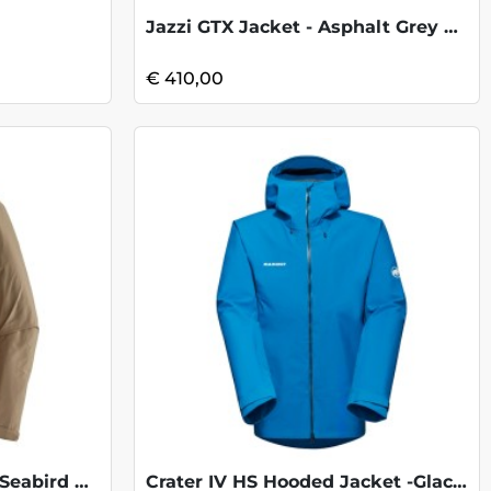
Jazzi GTX Jacket - Asphalt Grey Black
€ 410,00
Torrentshell 3L Jacket - Seabird Grey
Crater IV HS Hooded Jacket -Glacier Blue