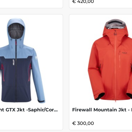
€ 420,00
Kamet Light GTX Jkt -Saphir/Coronet Blue
€ 300,00