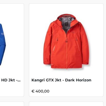
Eiger Nordwand Adv HS HD Jkt -Eiger Blue
Kangri GTX Jkt - Dark Horizon
€ 400,00