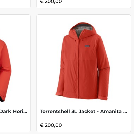
€ 200,00
Firewall Mountain Jkt - Dark Horizon
Torrentshell 3L Jacket - Amanita Red
€ 200,00