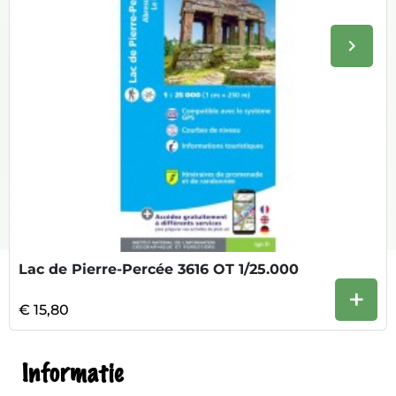
keyboard_arrow_right
Volge
Lac de Pierre-Percée 3616 OT 1/25.000
+
€ 15,80
Informatie