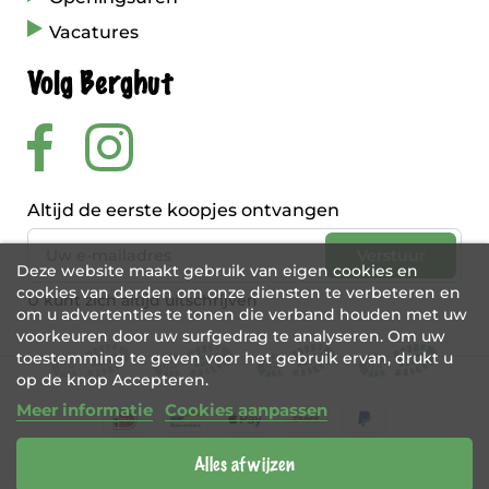
Vacatures
Volg Berghut
Altijd de eerste koopjes ontvangen
Deze website maakt gebruik van eigen cookies en
cookies van derden om onze diensten te verbeteren en
U kunt zich altijd uitschrijven
om u advertenties te tonen die verband houden met uw
voorkeuren door uw surfgedrag te analyseren. Om uw
toestemming te geven voor het gebruik ervan, drukt u
op de knop Accepteren.
Meer informatie
Cookies aanpassen
Alles afwijzen
BE 0456 421 721