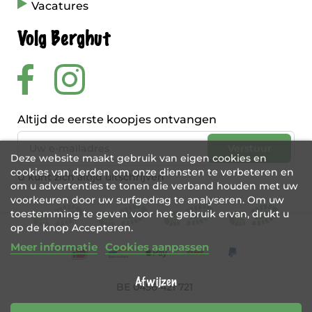
Vacatures
Volg Berghut
Altijd de eerste koopjes ontvangen
Deze website maakt gebruik van eigen cookies en
cookies van derden om onze diensten te verbeteren en
U kunt zich altijd uitschrijven
om u advertenties te tonen die verband houden met uw
voorkeuren door uw surfgedrag te analyseren. Om uw
toestemming te geven voor het gebruik ervan, drukt u
op de knop Accepteren.
Meer informatie
Cookies aanpassen
Afwijzen
BE 0456 421 721