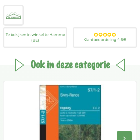
Te bekijken in winkel te Hamme
Klantbeoordeling 4.6/5
(BE)
Ook in deze categorie
keyboard_arrow_right