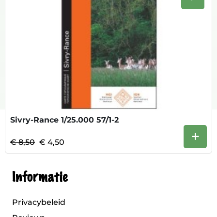
Volge
Sivry-Rance 1/25.000 57/1-2
+
€ 8,50
€ 4,50
Informatie
Privacybeleid