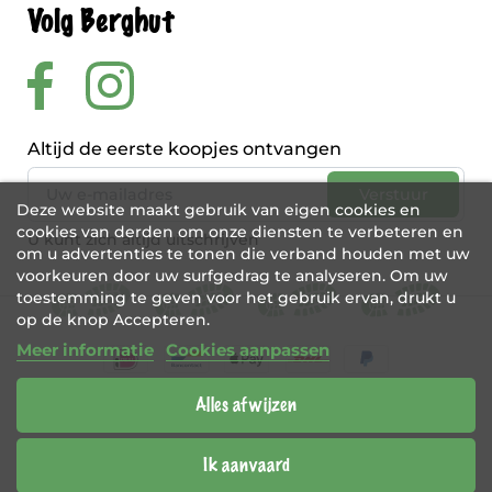
Volg Berghut
Altijd de eerste koopjes ontvangen
Deze website maakt gebruik van eigen cookies en
cookies van derden om onze diensten te verbeteren en
U kunt zich altijd uitschrijven
om u advertenties te tonen die verband houden met uw
voorkeuren door uw surfgedrag te analyseren. Om uw
toestemming te geven voor het gebruik ervan, drukt u
op de knop Accepteren.
Meer informatie
Cookies aanpassen
Alles afwijzen
BE 0456 421 721
Webshop door
Tajriba
Ik aanvaard