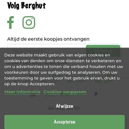
Volg Berghut
Altijd de eerste koopjes ontvangen
Deze website maakt gebruik van eigen cookies en
cookies van derden om onze diensten te verbeteren en
U kunt zich altijd uitschrijven
om u advertenties te tonen die verband houden met uw
voorkeuren door uw surfgedrag te analyseren. Om uw
toestemming te geven voor het gebruik ervan, drukt u
op de knop Accepteren.
Meer informatie
Cookies aanpassen
Afwijzen
BE 0456 421 721
Webshop door
Tajriba
Accepteren