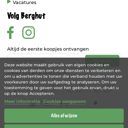
Vacatures
Volg Berghut
Altijd de eerste koopjes ontvangen
Deze website maakt gebruik van eigen cookies en
cookies van derden om onze diensten te verbeteren en
U kunt zich altijd uitschrijven
om u advertenties te tonen die verband houden met uw
voorkeuren door uw surfgedrag te analyseren. Om uw
toestemming te geven voor het gebruik ervan, drukt u
op de knop Accepteren.
Meer informatie
Cookies aanpassen
Alles afwijzen
BE 0456 421 721