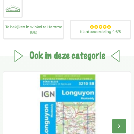
Te bekijken in winkel te Hamme
Klantbeoordeling 4.6/5
(BE)
Ook in deze categorie
keyboard_arrow_right
Volge