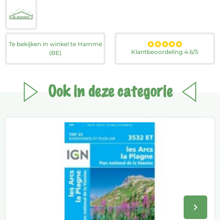
Te bekijken in winkel te Hamme
Klantbeoordeling 4.6/5
(BE)
Ook in deze categorie
keyboard_arrow_right
Volge