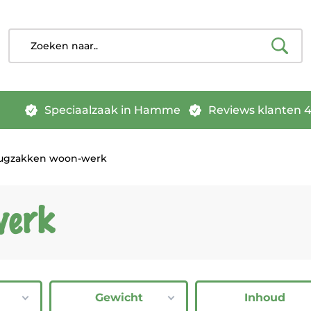
Speciaalzaak in Hamme
Reviews klanten 4.
ugzakken woon-werk
werk
Gewicht
Inhoud