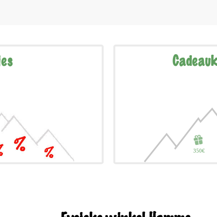
jes
Cadeauk