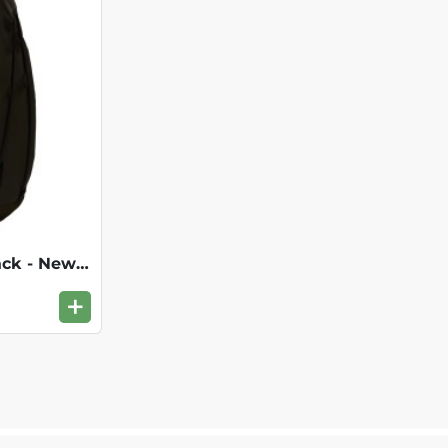
BCV Pro Lightweight Pack - NewtaupeGreen
+