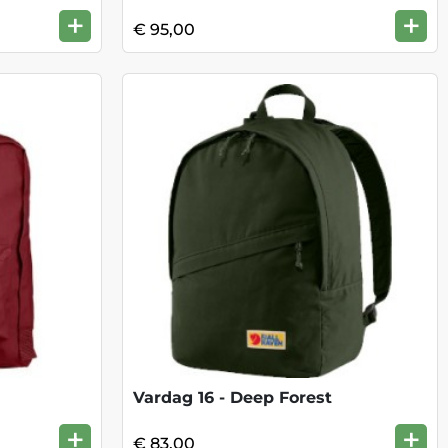
+
+
€ 95,00
Vardag 16 - Deep Forest
+
+
€ 83,00