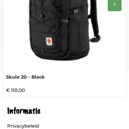
keyboard_arrow_right
Volge
Skule 20 - Black
€ 110,00
Informatie
Privacybeleid