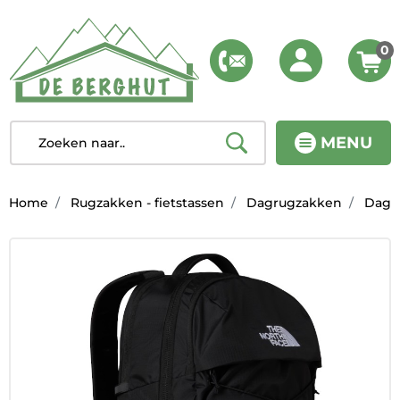
0
MENU
Home
Rugzakken - fietstassen
Dagrugzakken
Dagr