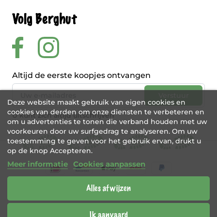
Volg Berghut
Altijd de eerste koopjes ontvangen
Deze website maakt gebruik van eigen cookies en
cookies van derden om onze diensten te verbeteren en
U kunt zich altijd uitschrijven
om u advertenties te tonen die verband houden met uw
voorkeuren door uw surfgedrag te analyseren. Om uw
toestemming te geven voor het gebruik ervan, drukt u
op de knop Accepteren.
Meer informatie
Cookies aanpassen
Alles afwijzen
BE 0456 421 721
Webshop door
Tajriba
Ik aanvaard