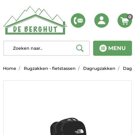
0
MENU
Home
Rugzakken - fietstassen
Dagrugzakken
Dagr