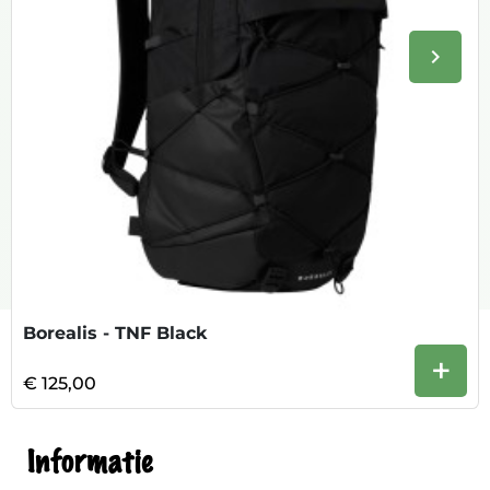
keyboard_arrow_right
Volge
Borealis - TNF Black
+
€ 125,00
Informatie