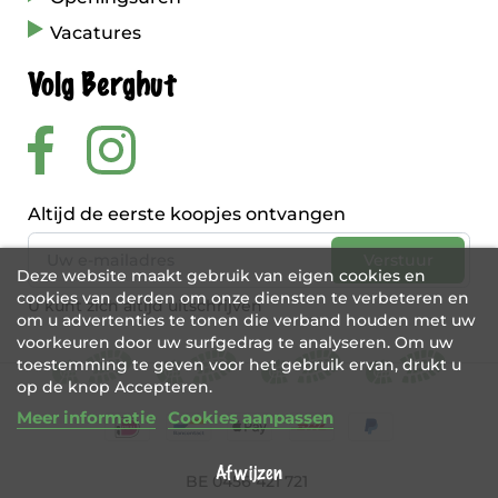
Vacatures
Volg Berghut
Altijd de eerste koopjes ontvangen
Deze website maakt gebruik van eigen cookies en
cookies van derden om onze diensten te verbeteren en
U kunt zich altijd uitschrijven
om u advertenties te tonen die verband houden met uw
voorkeuren door uw surfgedrag te analyseren. Om uw
toestemming te geven voor het gebruik ervan, drukt u
op de knop Accepteren.
Meer informatie
Cookies aanpassen
Afwijzen
BE 0456 421 721