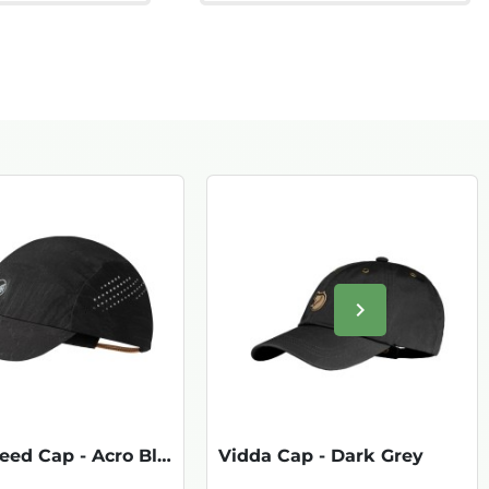
keyboard_arrow_right
Volgende
Pack Speed Cap - Acro Black
Vidda Cap - Dark Grey