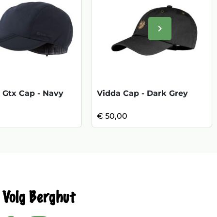
keyboard_arrow_right
Volgende
 Gtx Cap - Navy
Vidda Cap - Dark Grey
€ 50,00
Volg Berghut