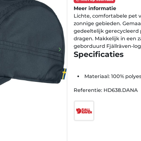
Meer informatie
Lichte, comfortabele pet 
zonnige gebieden. Gemaak
gedeeltelijk gerecycleerd 
dragen. Makkelijk in een z
geborduurd Fjällräven-log
keyboard_arrow_right
Volgende
Specificaties
Materiaal: 100% polye
Referentie: HD638.DANA