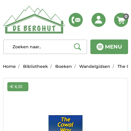
0
MENU
Home
Bibliotheek
Boeken
Wandelgidsen
The Co
-€ 6,10