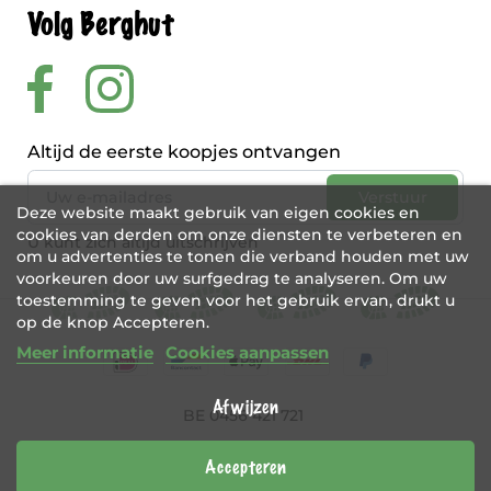
Volg Berghut
Altijd de eerste koopjes ontvangen
Deze website maakt gebruik van eigen cookies en
cookies van derden om onze diensten te verbeteren en
U kunt zich altijd uitschrijven
om u advertenties te tonen die verband houden met uw
voorkeuren door uw surfgedrag te analyseren. Om uw
toestemming te geven voor het gebruik ervan, drukt u
op de knop Accepteren.
Meer informatie
Cookies aanpassen
Afwijzen
BE 0456 421 721
Webshop door
Tajriba
Accepteren