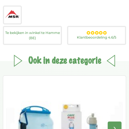
Te bekijken in winkel te Hamme
Klantbeoordeling 4.6/5
(BE)
Ook in deze categorie
keyboard_arrow_right