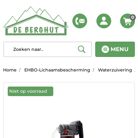
0
MENU
Home
EHBO-Lichaamsbescherming
Waterzuivering
Niet op voorraad