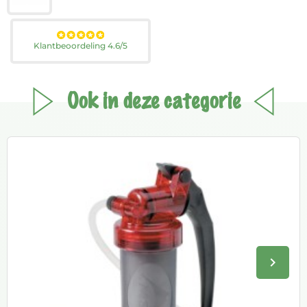
Klantbeoordeling 4.6/5
Ook in deze categorie
keyboard_arrow_right
Volge