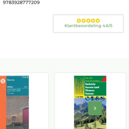
9783928777209
Klantbeoordeling 4.6/5
keyboard_arrow_right
Volgende