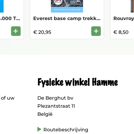
Meaux 2513 OT 1/25.000 TOP KOOPJE
Everest base camp trekkingmap EBC
+
+
€ 20,95
€ 8,50
Fysieke winkel Hamme
 of uw
De Berghut bv
Plezantstraat 11
België
Routebeschrijving