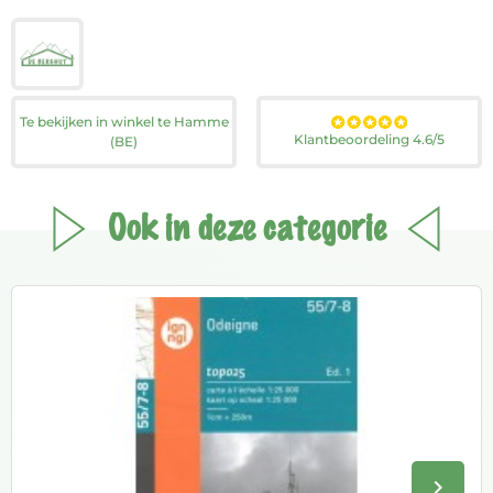
Te bekijken in winkel te Hamme
Klantbeoordeling 4.6/5
(BE)
Ook in deze categorie
keyboard_arrow_right