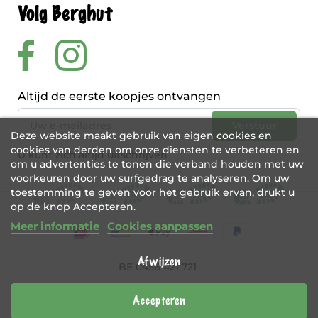
Volg Berghut
Altijd de eerste koopjes ontvangen
Deze website maakt gebruik van eigen cookies en
cookies van derden om onze diensten te verbeteren en
U kunt zich altijd uitschrijven
om u advertenties te tonen die verband houden met uw
voorkeuren door uw surfgedrag te analyseren. Om uw
toestemming te geven voor het gebruik ervan, drukt u
op de knop Accepteren.
Meer informatie
Cookies aanpassen
Afwijzen
BE 0456 421 721
Webshop door
Tajriba
Accepteren