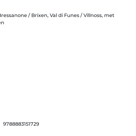
ressanone / Brixen, Val di Funes / Villnoss, met
en
9788883151729