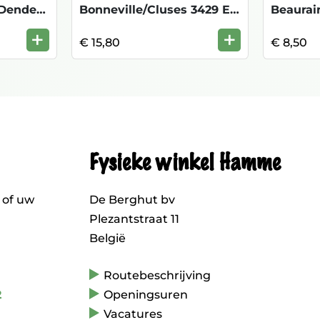
Tussen Zwalm en Dender 1/25000
Bonneville/Cluses 3429 ET 1/25.000 TOP
Beaurai
+
+
€ 15,80
€ 8,50
Fysieke winkel Hamme
 of uw
De Berghut bv
Plezantstraat 11
België
Routebeschrijving
2
Openingsuren
Vacatures