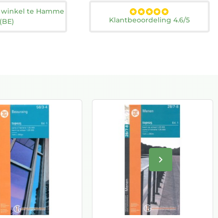
n winkel te Hamme
Klantbeoordeling 4.6/5
(BE)
keyboard_arrow_right
Volgende