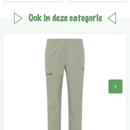
Ook in deze categorie
keyboard_arrow_right
Volge