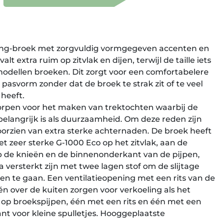
ing-broek met zorgvuldig vormgegeven accenten en
lt extra ruim op zitvlak en dijen, terwijl de taille iets
 modellen broeken. Dit zorgt voor een comfortabelere
pasvorm zonder dat de broek te strak zit of te veel
heeft.
worpen voor het maken van trektochten waarbij de
belangrijk is als duurzaamheid. Om deze reden zijn
voorzien van extra sterke achternaden. De broek heeft
t zeer sterke G-1000 Eco op het zitvlak, aan de
p de knieën en de binnenonderkant van de pijpen,
 versterkt zijn met twee lagen stof om de slijtage
n te gaan. Een ventilatieopening met een rits van de
én over de kuiten zorgen voor verkoeling als het
op broekspijpen, één met een rits en één met een
t voor kleine spulletjes. Hooggeplaatste