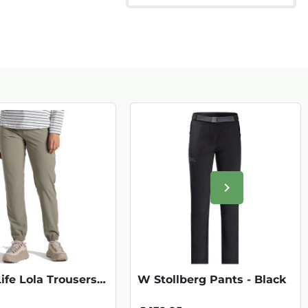
keyboard_arrow_right
Volgende
W NosiLife Lola Trousers - Vert
W Stollberg Pants - Black