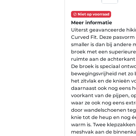
Niet op voorraad

Meer informatie
Uiterst geavanceerde hik
Curved Fit. Deze pasvorm va
smaller is dan bij andere
broek met een superieure 
ruimte aan de achterkant 
De broek is speciaal ont
bewegingsvrijheid net zo 
het zitvlak en de knieën 
daarnaast ook nog eens he
voorkant van de pijpen, o
waar ze ook nog eens extra
door wandelschoenen tege
knie tot de heup en nog é
warm is. Twee klepzakken 
meshvak aan de binnenkan