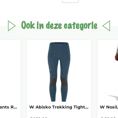
Ook in deze categorie
W Terravia Peak Pants Reg. -Marlow Brown
W Abisko Trekking Tights Pro - Indigo Bl