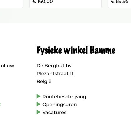
€ 160,00
€ 89,95
Fysieke winkel Hamme
 of uw
De Berghut bv
Plezantstraat 11
België
Routebeschrijving
2
Openingsuren
Vacatures