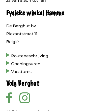
za van 9.30h tot 18h
Fysieke winkel Hamme
De Berghut bv
Plezantstraat 11
België
Routebeschrijving
Openingsuren
Vacatures
Volg Berghut