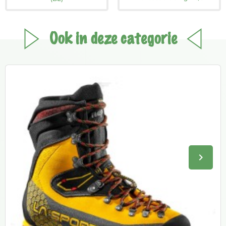
Ook in deze categorie
keyboard_arrow_right
Volge