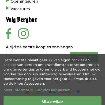
Openingsuren
Vacatures
Volg Berghut
Altijd de eerste koopjes ontvangen
Deze website maakt gebruik van eigen cookies en
cookies van derden om onze diensten te verbeteren en
U kunt zich altijd uitschrijven
om u advertenties te tonen die verband houden met uw
voorkeuren door uw surfgedrag te analyseren. Om uw
toestemming te geven voor het gebruik ervan, drukt u
op de knop Accepteren.
Meer informatie
Cookies aanpassen
Alles afwijzen
BE 0456 421 721