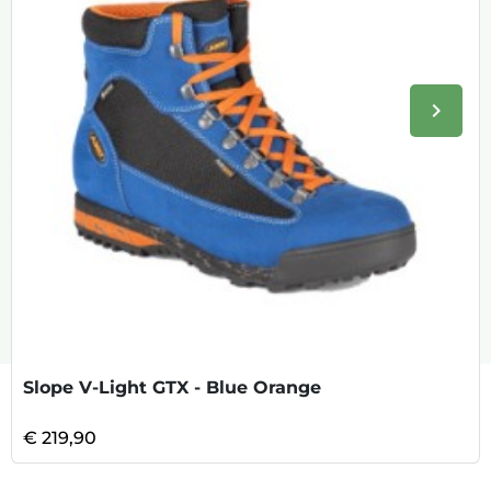
keyboard_arrow_right
Volge
Slope V-Light GTX - Blue Orange
€ 219,90