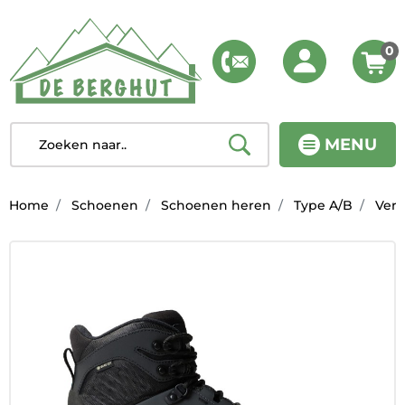
0
MENU
Home
Schoenen
Schoenen heren
Type A/B
Vert