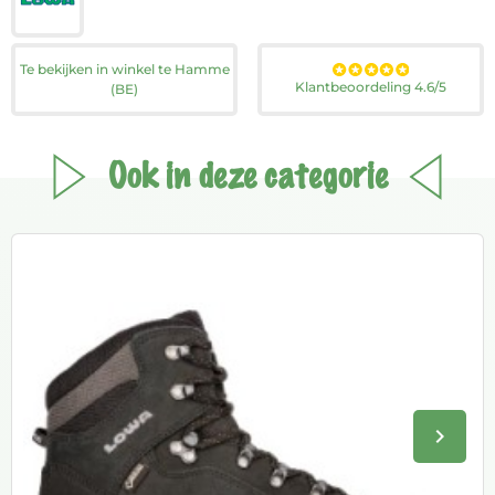
Te bekijken in winkel te Hamme
Klantbeoordeling 4.6/5
(BE)
Ook in deze categorie
keyboard_arrow_right
Volge