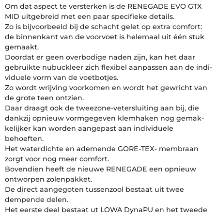
Om dat aspect te versterken is de RENEGADE EVO GTX
MID uitgebreid met een paar specifieke details.
Zo is bijvoorbeeld bij de schacht gelet op extra comfort:
de binnenkant van de voorvoet is helemaal uit één stuk
gemaakt.
Doordat er geen over­bodige naden zijn, kan het daar
gebruikte nubuckleer zich flexibel aanpassen aan de indi­
viduele vorm van de voet­botjes.
Zo wordt wrijving voorkomen en wordt het gewricht van
de grote teen ontzien.
Daar draagt ook de tweezone-veter­sluiting aan bij, die
dankzij opnieuw vorm­gegeven klemhaken nog gemak­
ke­lijker kan worden aangepast aan indi­viduele
behoeften.
Het water­dichte en ademende GORE-TEX- membraan
zorgt voor nog meer comfort.
Bovendien heeft de nieuwe RENEGADE een opnieuw
ontworpen zolen­pakket.
De direct aangegoten tussenzool bestaat uit twee
dempende delen.
Het eerste deel bestaat ut LOWA DynaPU en het tweede