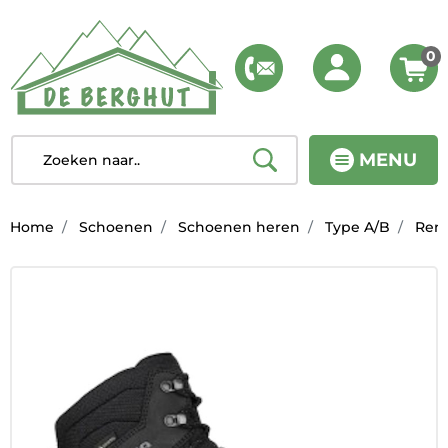
0
MENU
Home
Schoenen
Schoenen heren
Type A/B
Rene