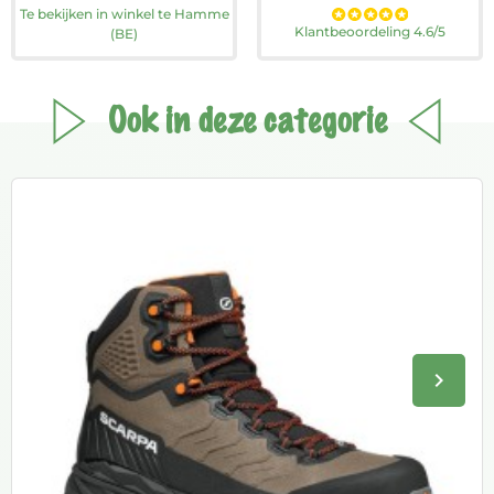
Te bekijken in winkel te Hamme
Klantbeoordeling 4.6/5
(BE)
Ook in deze categorie
keyboard_arrow_right
Volge