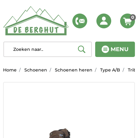
0
MENU
Home
Schoenen
Schoenen heren
Type A/B
Tribu