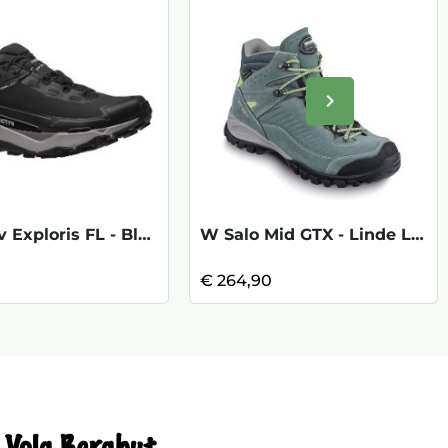
keyboard_arrow_right
Volgende
W Vectiv Exploris FL - Black Meld Grey
W Salo Mid GTX - Linde Lemon
€ 264,90