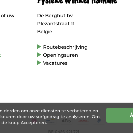
Fysieke winkel Hamme
 of uw
De Berghut bv
Plezantstraat 11
België
Routebeschrijving
2
Openingsuren
Vacatures
an derden om onze diensten te verbeteren en
A
keuren door uw surfgedrag te analyseren. Om
p de knop Accepteren.
BE 0456 421 721