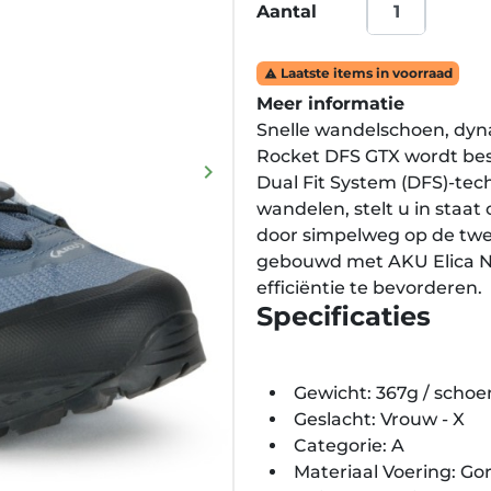
Aantal
Laatste items in voorraad

Meer informatie
Snelle wandelschoen, dynam
Rocket DFS GTX wordt bes
keyboard_arrow_right
Dual Fit System (DFS)-tech
Volgende
wandelen, stelt u in staa
door simpelweg op de twee
gebouwd met AKU Elica N
efficiëntie te bevorderen.
Specificaties
Gewicht: 367g / schoe
Geslacht: Vrouw - X
Categorie: A
Materiaal Voering: G