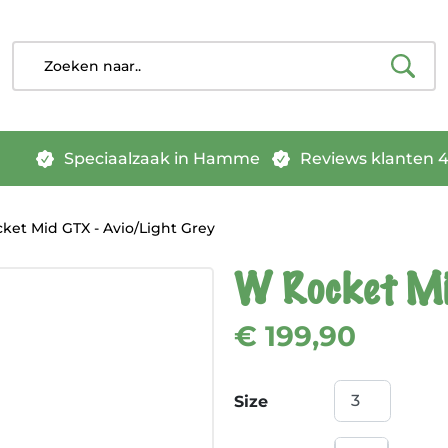
Speciaalzaak in Hamme
Reviews klanten 4.
et Mid GTX - Avio/Light Grey
W Rocket Mid
€ 199,90
Size