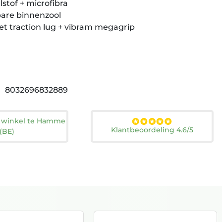
lstof + microfibra
are binnenzool
et traction lug + vibram megagrip
8032696832889
n winkel te Hamme
Klantbeoordeling 4.6/5
(BE)