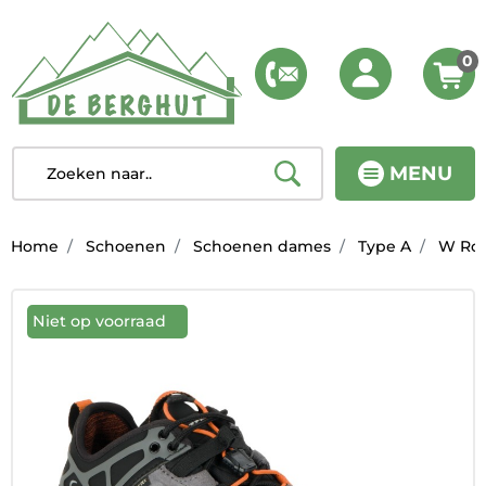
0
MENU
Home
Schoenen
Schoenen dames
Type A
W Rock
Niet op voorraad