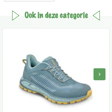
Ook in deze categorie
keyboard_arrow_right
Volge