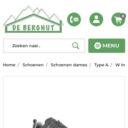
0
MENU
Home
Schoenen
Schoenen dames
Type A
W Inno