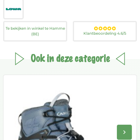
Te bekijken in winkel te Hamme
Klantbeoordeling 4.6/5
(BE)
Ook in deze categorie
keyboard_arrow_right
Volge