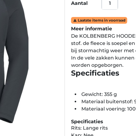
Aantal
Laatste items in voorraad

Meer informatie
De KOLBENBERG HOODED F
stof. de fleece is soepel
bij stormachtig weer met 
In de vele zakken kunnen
worden opgeborgen.
Specificaties
Gewicht: 355 g
Materiaal buitenstof:
Materiaal voering: 10
Specificaties
Rits: Lange rits
Kap: Nee