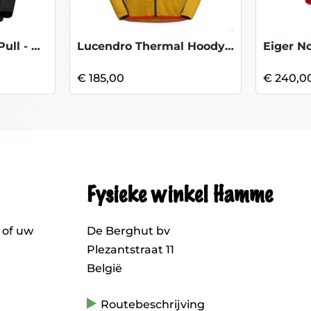
Aenergy Light HZ Pull - Blk
Lucendro Thermal Hoody -Savana/Night Sky
€ 185,00
€ 240,0
Fysieke winkel Hamme
 of uw
De Berghut bv
Plezantstraat 11
België
Routebeschrijving