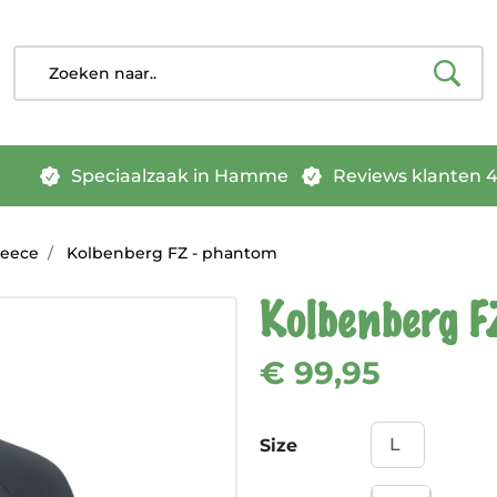
Speciaalzaak in Hamme
Reviews klanten 4.
leece
Kolbenberg FZ - phantom
Kolbenberg F
€ 99,95
Size