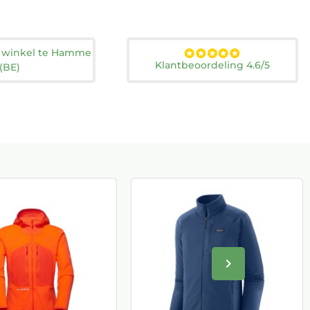
n winkel te Hamme
Klantbeoordeling 4.6/5
(BE)
keyboard_arrow_right
Volgende