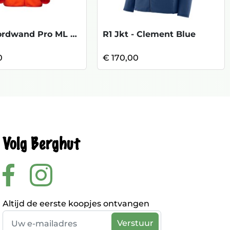
Eiger Nordwand Pro ML Air HD Jkt-Eiger O
R1 Jkt - Clement Blue
0
€ 170,00
Volg Berghut
Altijd de eerste koopjes ontvangen