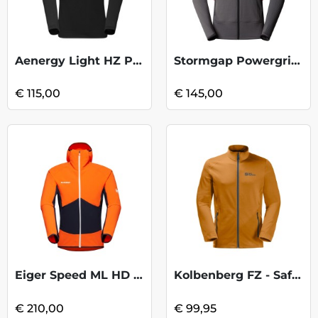
Aenergy Light HZ Pull - Blk
Stormgap Powergrid Hdy -Smoked PearlTNFB
€ 115,00
€ 145,00
Eiger Speed ML HD Jkt - Arumita Night
Kolbenberg FZ - Safflower
€ 210,00
€ 99,95