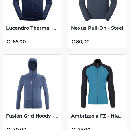
Lucendro Thermal Hoody - Night Sky/Chalk
Nexus Pull-On - Steel
€ 185,00
€ 80,00
Fusion Grid Hoody - Dark Denim
Ambrizzola FZ - Niagara/Vulcan
€ 170,00
€ 125,00