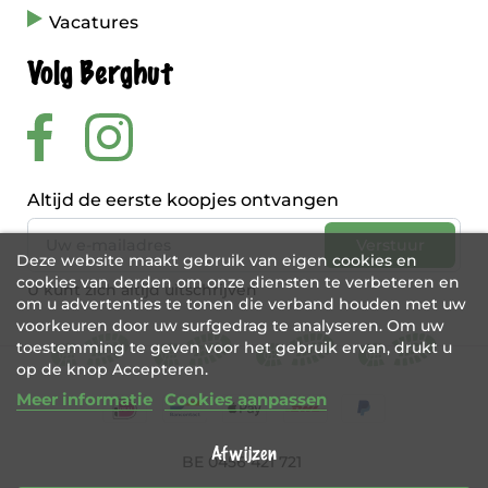
Vacatures
Volg Berghut
Altijd de eerste koopjes ontvangen
Deze website maakt gebruik van eigen cookies en
cookies van derden om onze diensten te verbeteren en
U kunt zich altijd uitschrijven
om u advertenties te tonen die verband houden met uw
voorkeuren door uw surfgedrag te analyseren. Om uw
toestemming te geven voor het gebruik ervan, drukt u
op de knop Accepteren.
Meer informatie
Cookies aanpassen
Afwijzen
BE 0456 421 721